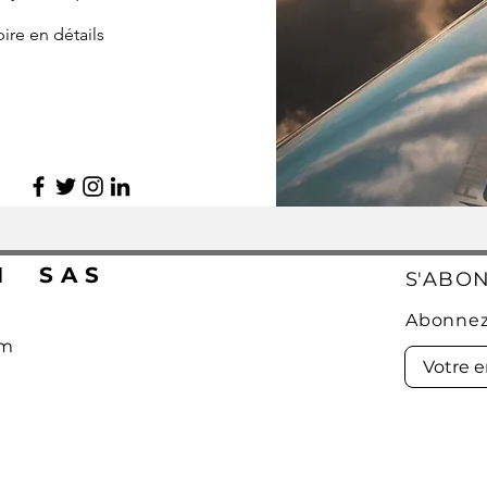
ire en détails
N SAS
S'ABO
Abonnez
om